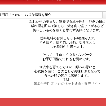
専門店「さかの」お得な情報を紹介
親しい中の集まり、家族で食卓を囲む、記念の日に
鍋料理を囲んで楽しむ、焼き肉で盛り上がるなど
美味しいものを戴くと思わず笑顔になります。
送料無料のお試しセット4種類が人気
すき焼き、焼き肉、お鍋、切り落とし
この4種類から選べます。
そして、牛肉１００％ハンバーグ
お手頃価格でこれもお薦めです。
米沢牛を育てる方々の山形への思いと
心意気を感じ、このことが美味しさとなって
食べた時の旨さに感動します。
[PR]
米沢牛専門店 さかのネット通販・販売サイト