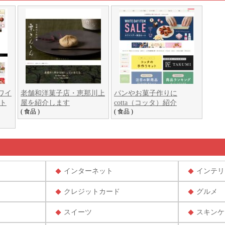
ワイ
老舗和洋菓子店・恵那川上
パンやお菓子作りに
ト
屋を紹介します
cotta（コッタ）紹介
( 食品 )
( 食品 )
インターネット
インテリ
クレジットカード
グルメ
スイーツ
スキンケ